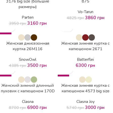
3176 big size (большие
875
размеры)
Vo-Tarun
Parten
3860
грн
4825
грн
3160
грн
3950
грн
-20%
Женская дмисезонная
Женская зимняя куртка с
куртка 26М116
капюшоном 2671
SnowOwl
Batterflei
3500
грн
6300
грн
4385
грн
-21%
-48%
Женский зимний длинный
Женская зимняя куртка с
пуховик с капюшоном 170D
капюшоном 4573 big size
Clasna
Clasna Joy
6900
грн
3000
грн
8700
грн
5740
грн