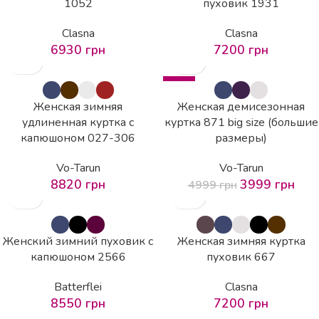
1052
пуховик 1931
Clasna
Clasna
6930
грн
7200
грн
-20%
Женская зимняя
Женская демисезонная
удлиненная куртка с
куртка 871 big size (большие
капюшоном 027-306
размеры)
Vo-Tarun
Vo-Tarun
8820
грн
3999
грн
4999
грн
Женский зимний пуховик с
Женская зимняя куртка
капюшоном 2566
пуховик 667
Batterflei
Clasna
8550
грн
7200
грн