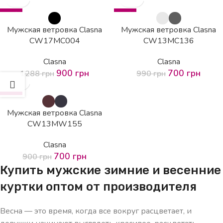
-30%
-29%
Мужская ветровка Clasna
Мужская ветровка Clasna
CW17MC004
CW13MC136
Clasna
Clasna
900
грн
700
грн
1288
грн
990
грн
-22%
HOT
Мужская ветровка Clasna
CW13MW155
Clasna
700
грн
900
грн
Купить мужские зимние и весенние
куртки оптом от производителя
Весна — это время, когда все вокруг расцветает, и