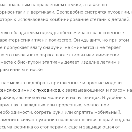
иагональным направлением стежки, а также по
оризонтали и вертикали. Бесподобно смотрятся пуховики, 
оторых использовано комбинирование стеганых деталей.
епло обладателям одежды обеспечивают качественные
арактеристики ткани полиэстер. Он «дышит», но при этом
е пропускает влагу снаружи, не сминается и не теряет
воего начального окраса после стирки или химчистки.
месте с био-пухом эта ткань делает изделие легким и
рактичным в носке.
 нас можно подобрать приталенные и прямые модели
енских зимних пуховиков
, с завязывающимся и поясом на
ряжке, застежкой на молнии и на пуговицах. В удобных
арманах, накладных или прорезных, можно, при
еобходимости, согреть руки или спрятать мобильный.
зменить силуэт пуховика позволяет вшитая в край подола
есьма-резинка со стопперами, еще и защищающая от