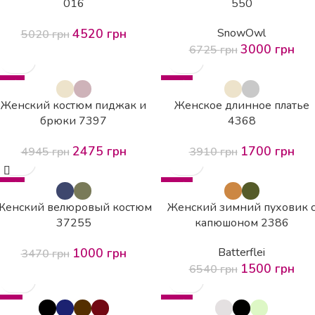
016
550
4520
грн
SnowOwl
5020
грн
3000
грн
6725
грн
-50%
-57%
HOT
HOT
Женский костюм пиджак и
Женское длинное платье
брюки 7397
4368
2475
грн
1700
грн
4945
грн
3910
грн
-71%
-77%
HOT
HOT
Женский велюровый костюм
Женский зимний пуховик 
37255
капюшоном 2386
1000
грн
Batterflei
3470
грн
1500
грн
6540
грн
HOT
-52%