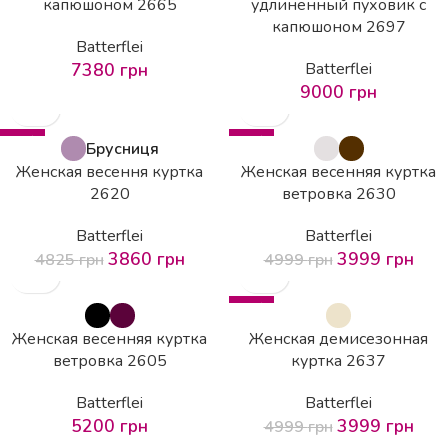
капюшоном 2665
удлиненный пуховик с
капюшоном 2697
Batterflei
7380
грн
Batterflei
9000
грн
-20%
-20%
Брусниця
Женская весення куртка
Женская весенняя куртка
2620
ветровка 2630
Batterflei
Batterflei
3860
грн
3999
грн
4825
грн
4999
грн
-20%
Женская весенняя куртка
Женская демисезонная
ветровка 2605
куртка 2637
Batterflei
Batterflei
5200
грн
3999
грн
4999
грн