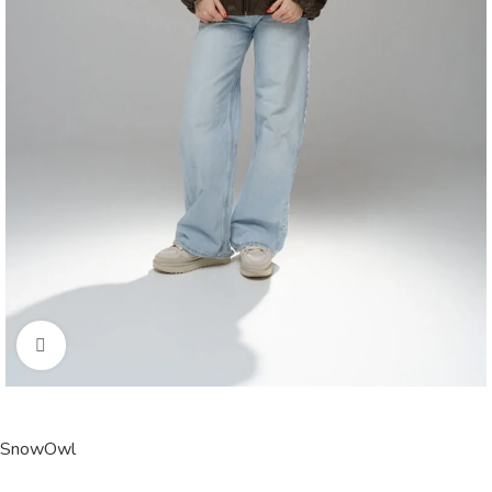
Click to enlarge
SnowOwl