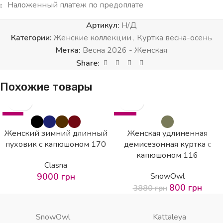
Наложенный платеж по предоплате
Артикул:
Н/Д
Категории:
Женские коллекции
,
Куртка весна-осень
Метка:
Весна 2026 - Женская
Share:
Похожие товары
HOT
-79%
Женский зимний длинный
Женская удлиненная
пуховик с капюшоном 170
демисезонная куртка с
капюшоном 116
Clasna
9000
грн
SnowOwl
800
грн
3880
грн
SnowOwl
Kattaleya