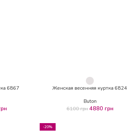
тка 6867
Женская весенняя куртка 6824
Buton
грн
4880
грн
6100
грн
-20%