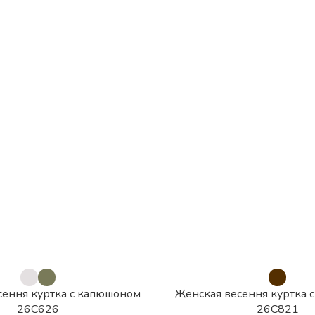
сення куртка с капюшоном
Женская весення куртка 
26С626
26С821