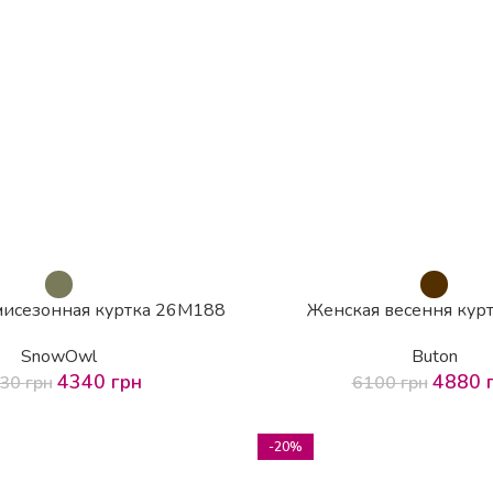
мисезонная куртка 26М188
Женская весення кур
SnowOwl
Buton
4340
грн
4880
430
грн
6100
грн
-20%