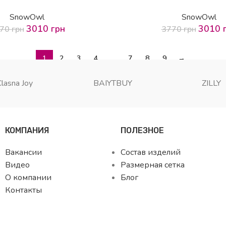
SnowOwl
SnowOwl
3010
грн
3010
770
грн
3770
грн
1
2
3
4
…
7
8
9
→
Clasna Joy
BAIYTBUY
ZILLY
КОМПАНИЯ
ПОЛЕЗНОЕ
Вакансии
Состав изделий
Видео
Размерная сетка
О компании
Блог
Контакты