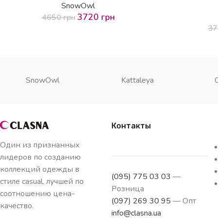
SnowOwl
3720
грн
4650
грн
3
SnowOwl
Kattaleya
Контакты
Один из признанных
лидеров по созданию
коллекций одежды в
(095) 775 03 03
—
стиле casual, лучшей по
Розница
соотношению цена-
(097) 269 30 95
— Опт
качество.
info@clasna.ua