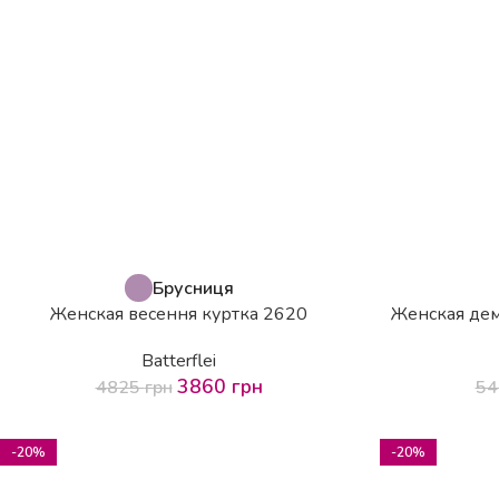
Брусниця
Женская весення куртка 2620
Женская де
Batterflei
3860
грн
4825
грн
5
-20%
-20%