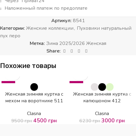
Через “Приват24”
Наложенный платеж по предоплате
Артикул:
8541
Категории:
Женские коллекции
,
Пуховики натуральный
пух перо
Метка:
Зима 2025/2026 Женская
Share:
Похожие товары
-53%
-52%
SOLD OUT
HOT
Женская зимняя куртка с
Женская зимняя куртка с
мехом на воротнике 511
капюшоном 412
Clasna
Clasna
4500
грн
3000
грн
9500
грн
6230
грн