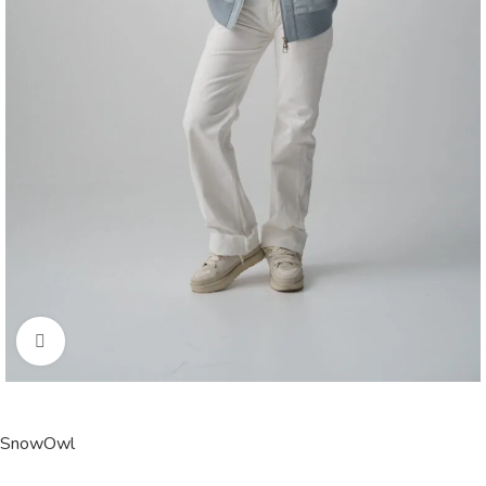
Click to enlarge
SnowOwl