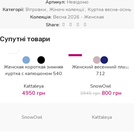
Артикул:
Невідомо
Категорії:
Вітровки
,
Жіночі колекції
,
Куртка весна-осінь
Колекція:
Весна 2026 - Женская
Share:
Супутні товари
-80%
Женская короткая зимняя
Женский весенний плащ
куртка с капюшоном 540
712
Kattaleya
SnowOwl
4950
грн
800
грн
3945
грн
SnowOwl
Kattaleya