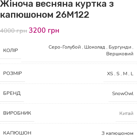
Жіноча весняна куртка з
капюшоном 26М122
3200
грн
4000
грн
Серо-Голубой
,
Шоколад
,
Бургунди
,
КОЛІР
Вершковий
РОЗМІР
XS
,
S
,
M
,
L
БРЕНД
SnowOwl
ВИРОБНИК
Китай
КАПЮШОН
З капюшоном