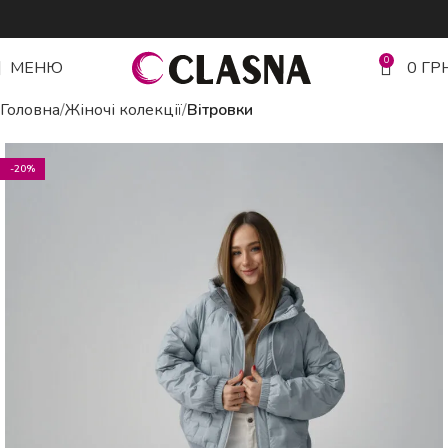
0
МЕНЮ
0
ГР
Головна
Жіночі колекції
Вітровки
-20%