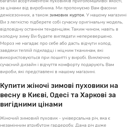
багатий асортиментом пуховиків приголомшливої ​​якості,
за цінами від виробника. Ми пропонуємо Вам фасони
демісезонних, а також
зимових курток
. У нашому магазині
Ви з легкістю підберете собі сучасну оригінальну модель,
відповідну останнім тенденціям. Таким чином, навіть в
холодну зиму Ви будете виглядати неперевершено.
Мороз не нагадає про себе або дасть відчути холод,
завдяки теплій підкладці і міцним тканинам, які
використовуються при пошитті у виробі. Виключно
сучасний дизайн і відчуття комфорту подарують Вам
вироби, які представлені в нашому магазині.
Купити жіночі зимові пуховики на
весну в Києві, Одесі та Харкові за
вигідними цінами
Жіночий зимовий пуховик - універсальна річ, яка є
незамінним атрибутом гардеробу. Дана річ дуже