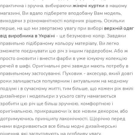
практична і зручна. вибираючи
жіночі куртки
в нашому
магазині, Ви вдало підберете вподобану Вам модель,
виходячи з різноманітності колірних рішень. Оскільки
перше, на що ми звертаємо увагу при виборі
верхній одяг
від виробника в Україні
- це безумовно колір. Завдяки
правильно підібраному кольору матеріалу, Ви легко
зможете поєднувати цю річ з іншим гардеробом. Або ж
просто оновити і внести фарби в уже існуючу колекцію
речей в шафі. Оригінальні речі завжди мають потребу в
правильному застосуванні. Пуховик - аксесуар, який довгі
роки залишається популярним і актуальним на модному
подіумі і в сучасному житті, тим більше, що кожен рік вмілі
дизайнери і модельєри з усього світу намагаються
зробити цю річ ще більш зручною, комфортною і
оригінальною, прикрашаючи їх все новим декором, або
дотримуючись принципу лаконічності. Щорічно перед
нами відкриваються все більш модні дизайнерські
рішення, які заслуговують на особливу увагу.