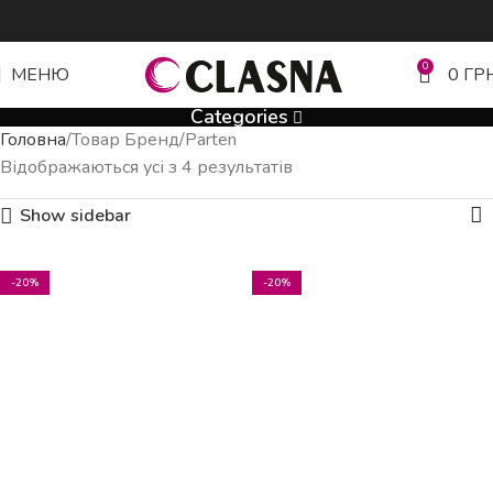
0
МЕНЮ
0
ГР
Categories
Головна
Товар Бренд
Parten
Відображаються усі з 4 результатів
Show sidebar
-20%
-20%