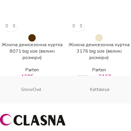
Жіноча демісезонна куртка
Жіноча демісезонна куртка
8071 big size (великі
3176 big size (великі
розміри)
розміри)
Parten
Parten
4385
грн
3160
грн
3950
грн
SnowOwl
Kattaleya