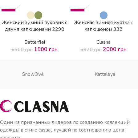
-77%
-66%
SOLD OUT
Женский зимний пуховик с
Женская зимняя куртка с
HOT
двумя капюшонами 2298
капюшоном 338
Batterflei
Clasna
1500
грн
2000
грн
6500
грн
5970
грн
SnowOwl
Kattaleya
Один из признанных лидеров по созданию коллекций
одежды в стиле casual, лучшей по соотношению цена-
качество.