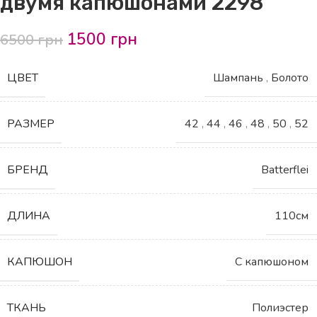
двумя капюшонами 2298
1500
грн
6500
грн
ЦВЕТ
Шампань
,
Болото
РАЗМЕР
42
,
44
,
46
,
48
,
50
,
52
БРЕНД
Batterflei
ДЛИНА
110см
КАПЮШОН
С капюшоном
ТКАНЬ
Полиэстер