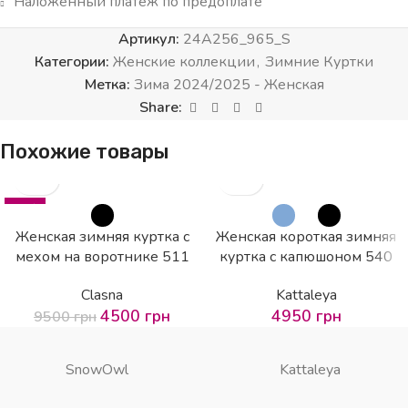
Наложенный платеж по предоплате
Артикул:
24A256_965_S
Категории:
Женские коллекции
,
Зимние Куртки
Метка:
Зима 2024/2025 - Женская
Share:
Похожие товары
-53%
SOLD OUT
Женская зимняя куртка с
Женская короткая зимняя
мехом на воротнике 511
куртка с капюшоном 540
Clasna
Kattaleya
4500
грн
4950
грн
9500
грн
SnowOwl
Kattaleya