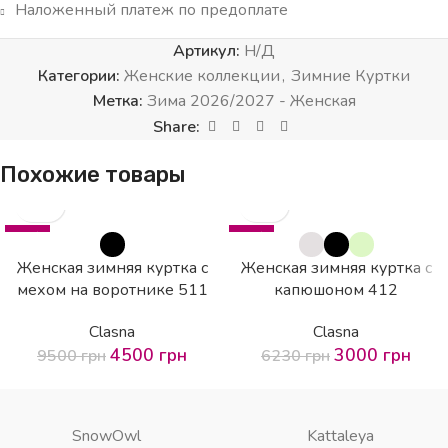
Наложенный платеж по предоплате
Артикул:
Н/Д
Категории:
Женские коллекции
,
Зимние Куртки
Метка:
Зима 2026/2027 - Женская
Share:
Похожие товары
-53%
-52%
SOLD OUT
HOT
Женская зимняя куртка с
Женская зимняя куртка с
мехом на воротнике 511
капюшоном 412
Clasna
Clasna
4500
грн
3000
грн
9500
грн
6230
грн
SnowOwl
Kattaleya