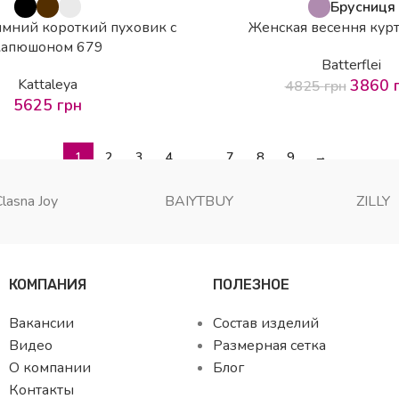
-20%
Брусниця
мний короткий пуховик с
Женская весення кур
капюшоном 679
Batterflei
Kattaleya
3860
4825
грн
5625
грн
1
2
3
4
…
7
8
9
→
Clasna Joy
BAIYTBUY
ZILLY
КОМПАНИЯ
ПОЛЕЗНОЕ
Вакансии
Состав изделий
Видео
Размерная сетка
О компании
Блог
Контакты