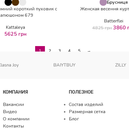
-20%
Брусниця
мний короткий пуховик с
Женская весення кур
капюшоном 679
Batterflei
Kattaleya
3860
4825
грн
5625
грн
1
2
3
4
5
→
Clasna Joy
BAIYTBUY
ZILLY
КОМПАНИЯ
ПОЛЕЗНОЕ
Вакансии
Состав изделий
Видео
Размерная сетка
О компании
Блог
Контакты