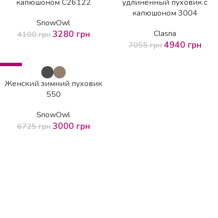
капюшоном С26122
удлиненный пуховик с
капюшоном 3004
SnowOwl
3280
грн
Clasna
4100
грн
4940
грн
7055
грн
-55%
HOT
Женский зимний пуховик
550
SnowOwl
3000
грн
6725
грн