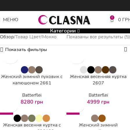
0
МЕНЮ
0
ГР
Категории
Обзор
Товар Цвет
Мокко
Показаны все результаты (5)
Показать фильтры
Женский зимний пуховик с
Женская весенняя куртка
капюшоном 2661
2607
Batterflei
Batterflei
8280
грн
4999
грн
-20%
-30%
Женская весення куртка с
Женский зимний