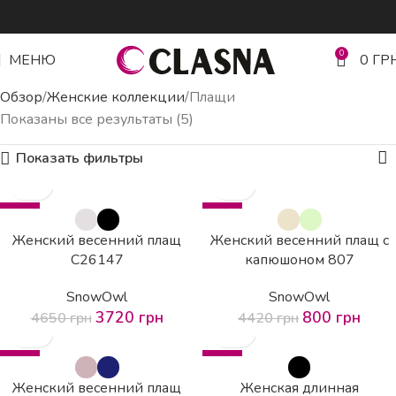
0
МЕНЮ
0
ГР
Обзор
Женские коллекции
Плащи
Показаны все результаты (5)
Показать фильтры
-20%
-82%
Женский весенний плащ
Женский весенний плащ с
C26147
капюшоном 807
SnowOwl
SnowOwl
3720
грн
800
грн
4650
грн
4420
грн
-80%
-46%
Женский весенний плащ
Женская длинная