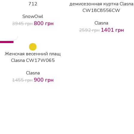
712
демисезонная куртка Clasna
CW18C8556CW
SnowOwl
800
грн
Clasna
3945
грн
1401
грн
2592
грн
-38%
Женская весенний плащ
Clasna CW17W065
Clasna
900
грн
1455
грн