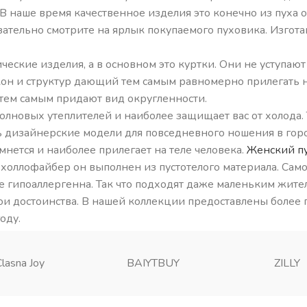
В наше время качественное изделия это конечно из пуха о
зательно смотрите на ярлык покупаемого пуховика. Изгота
еские изделия, а в основном это куртки. Они не уступают
он и структур дающий тем самым равномерно прилегать на
о тем самым придают вид округленности.
олновых утеплителей и наиболее защищает вас от холода.
 дизайнерские модели для повседневного ношения в город
мнется и наиболее прилегает на теле человека.
Женский п
 холлофайбер он выполнен из пустотелого материала. Сам
е гипоаллергенна. Так что подходят даже маленьким жител
ои достоинства. В нашей коллекции предоставлены более
оду.
Clasna Joy
BAIYTBUY
ZILLY