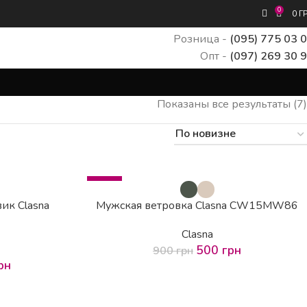
0
0
Г
Розница -
(095) 775 03 
Опт -
(097) 269 30 
Показаны все результаты (7)
-44%
ик Clasna
Мужская ветровка Clasna CW15MW86
Clasna
500
грн
900
грн
рн