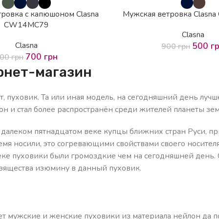
ровка с капюшоном Clasna
Мужская ветровка Clas
CW14MC79
Clasna
Clasna
500
г
900
грн
700
грн
900
грн
ернет-магазин
, пуховик. Та или иная модель, на сегодняшний день луч
у он и стал более распространён среди жителей планеты зе
далеком пятнадцатом веке купцы ближних стран Руси, при
емя носили, это согревающими свойствами своего носителя
веке пуховики были громоздкие чем на сегодняшней день
зящества изюмину в данный пуховик.
т мужские и женские пуховики из материала нейлон да по