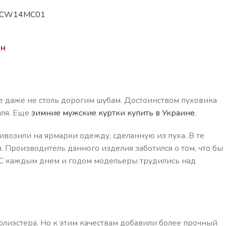
na CW14MC01
рн
ше даже не столь дорогим шубам. Достоинством пуховика
мля. Еще
зимние мужские куртки купить в Украине
.
возили на ярмарки одежду, сделанную из пуха. В те
. Производитель данного изделия заботился о том, что бы
. С каждым днем и годом модельеры трудились над
лиэстера. Но к этим качествам добавили более прочный