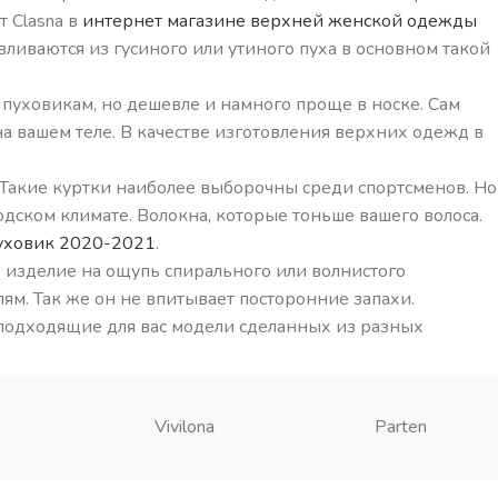
т Clasna в
интернет магазине верхней женской одежды
вливаются из гусиного или утиного пуха в основном такой
 пуховикам, но дешевле и намного проще в носке. Сам
 вашем теле. В качестве изготовления верхних одежд в
 Такие куртки наиболее выборочны среди спортсменов. Но
ском климате. Волокна, которые тоньше вашего волоса.
уховик 2020-2021
.
о изделие на ощупь спирального или волнистого
ям. Так же он не впитывает посторонние запахи.
 подходящие для вас модели сделанных из разных
Vivilona
Parten