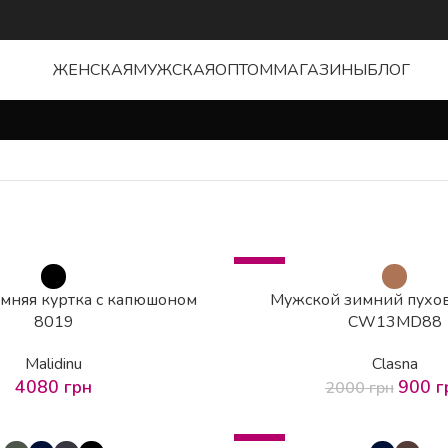
ЖЕНСКАЯ
МУЖСКАЯ
ОПТОМ
МАГАЗИНЫ
БЛОГ
-55%
мняя куртка с капюшоном
Мужской зимний пухов
8019
CW13MD88
Malidinu
Clasna
4080
грн
900
г
2000
грн
-44%