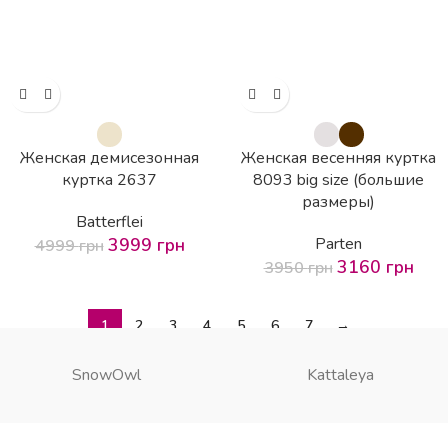
Женская демисезонная
Женская весенняя куртка
куртка 2637
8093 big size (большие
размеры)
Batterflei
3999
грн
Parten
4999
грн
3160
грн
3950
грн
1
2
3
4
5
6
7
→
SnowOwl
Kattaleya