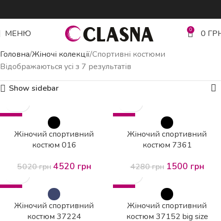
0
МЕНЮ
0
ГР
Головна
Жіночі колекції
Спортивні костюми
Відображаються усі з 7 результатів
Show sidebar
-10%
-65%
HOT
Жіночий спортивний
Жіночий спортивний
костюм 016
костюм 7361
4520
грн
1500
грн
5020
грн
4280
грн
-57%
-59%
Жіночий спортивний
Жіночий спортивний
костюм 37224
костюм 37152 big size