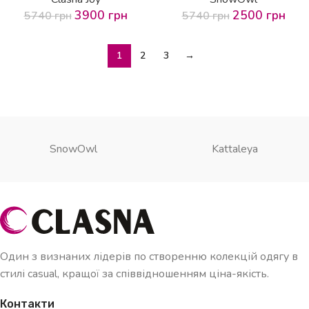
3900
грн
2500
грн
5740
грн
5740
грн
1
2
3
→
SnowOwl
Kattaleya
Один з визнаних лідерів по створенню колекцій одягу в
стилі casual, кращої за співвідношенням ціна-якість.
Контакти