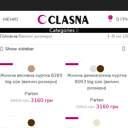
0
МЕНЮ
0
ГР
Categories
Головна
Великі розміри
1–8 из 18
Show sidebar
-20%
-20%
Жіноча весняна куртка 8269
Жіноча демісезонна куртка
big size (великі розміри)
8093 big size (великі
розміри)
Parten
3160
грн
Parten
3950
грн
3160
грн
3950
грн
-20%