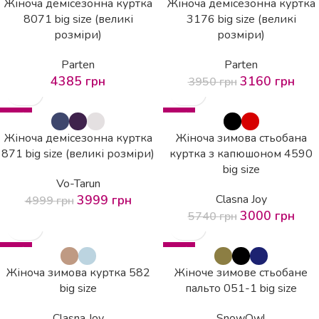
Жіноча демісезонна куртка
Жіноча демісезонна куртка
8071 big size (великі
3176 big size (великі
розміри)
розміри)
Parten
Parten
4385
грн
3160
грн
3950
грн
-20%
-48%
Жіноча демісезонна куртка
Жіноча зимова стьобана
871 big size (великі розміри)
куртка з капюшоном 4590
big size
Vo-Tarun
3999
грн
Clasna Joy
4999
грн
3000
грн
5740
грн
-32%
-56%
Жіноча зимова куртка 582
Жіноче зимове стьобане
big size
пальто 051-1 big size
Clasna Joy
SnowOwl