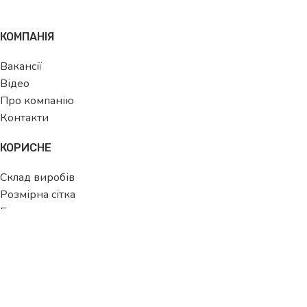
КОМПАНІЯ
Вакансії
Відео
Про компанію
Контакти
КОРИСНЕ
Склад виробів
Розмірна сітка
Блог
ДЛЯ ПОКУПЦЯ
Як стати клієнтом
Як зробити замовлення
Умови оплати та доставки