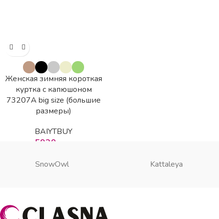
Женская зимняя короткая
куртка с капюшоном
73207А big size (большие
размеры)
BAIYTBUY
5930
грн
SnowOwl
Kattaleya