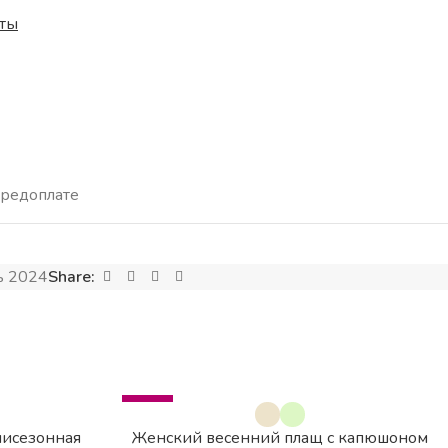
ты
редоплате
ь 2024
Share:
-82%
мисезонная
Женский весенний плащ с капюшоном