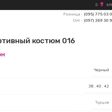
0
0
Г
Розница -
(095) 775 03 
Опт -
(097) 269 30 
ртивный костюм 016
рн
Черный
38
,
40
,
42
Турция