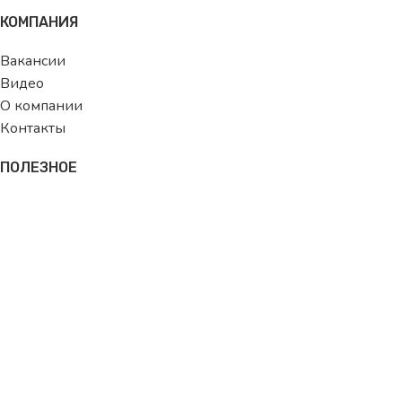
КОМПАНИЯ
Вакансии
Видео
О компании
Контакты
ПОЛЕЗНОЕ
Состав изделий
Размерная сетка
Блог
ДЛЯ ПОКУПАТЕЛЯ
Как стать клиентом
Как сделать заказ
Условия оплаты и доставки
Оптовый кабинет