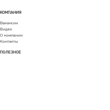
КОМПАНИЯ
Вакансии
Видео
О компании
Контакты
ПОЛЕЗНОЕ
Состав изделий
Размерная сетка
Блог
ДЛЯ ПОКУПАТЕЛЯ
Как стать клиентом
Как сделать заказ
Условия оплаты и доставки