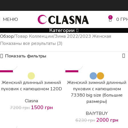
0
МЕНЮ
0
ГР
Категории
Обзор
Товар Коллекции
Зима 2022/2023 Женская
Показаны все результаты (3)
Показать фильтры
-79%
-68%
Женский длинный зимний
Женский зимний длинный
пуховик с капюшоном 120D
пуховик с капюшоном
73380 big size (большие
Clasna
размеры)
1500
грн
7200
грн
BAIYTBUY
2000
грн
6230
грн