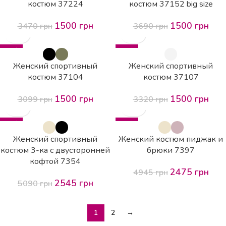
костюм 37224
костюм 37152 big size
1500
грн
1500
грн
3470
грн
3690
грн
-52%
-55%
Женский спортивный
Женский спортивный
костюм 37104
костюм 37107
1500
грн
1500
грн
3099
грн
3320
грн
-50%
-50%
HOT
Женский спортивный
Женский костюм пиджак и
костюм 3-ка с двусторонней
брюки 7397
кофтой 7354
2475
грн
4945
грн
2545
грн
5090
грн
1
2
→