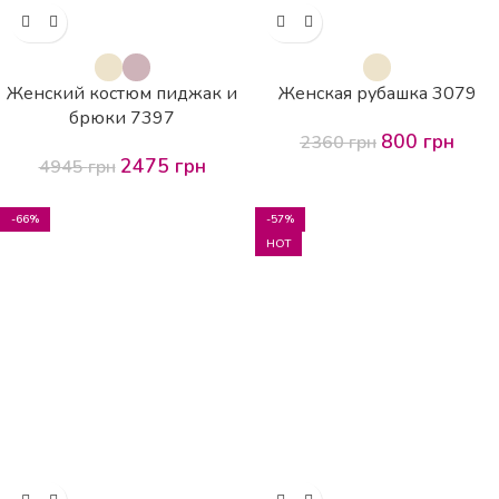
Женский костюм пиджак и
Женская рубашка 3079
брюки 7397
800
грн
2360
грн
2475
грн
4945
грн
-66%
-57%
HOT