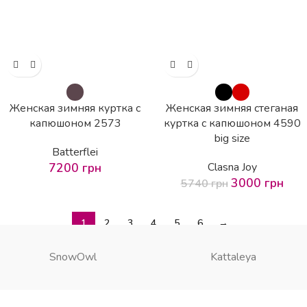
Женская зимняя куртка с
Женская зимняя стеганая
капюшоном 2573
куртка с капюшоном 4590
big size
Batterflei
7200
грн
Clasna Joy
3000
грн
5740
грн
1
2
3
4
5
6
→
SnowOwl
Kattaleya