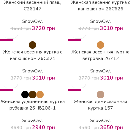
Женский весенний плащ
Женская весення куртка с
C26147
капюшоном 26С626
SnowOwl
SnowOwl
3720
грн
3010
грн
4650
грн
3770
грн
-20%
-20%
Женская весення куртка с
Женская весенняя куртка
капюшоном 26С821
ветровка 26712
SnowOwl
SnowOwl
3010
грн
3010
грн
3770
грн
3770
грн
-20%
-20%
Женская удлиненная куртка
Женская демисезонная
рубашка 26H8206-1
куртка 157
SnowOwl
SnowOwl
2940
грн
3650
грн
3680
грн
4560
грн