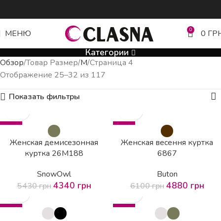
0
МЕНЮ
0
ГР
Категории
Обзор
Товар Размер
M
Страница 4
Отображение 25–32 из 117
Показать фильтры
-20%
-20%
Женская демисезонная
Женская весення куртка
куртка 26М188
6867
SnowOwl
Buton
4340
грн
4880
грн
5430
грн
6100
грн
-20%
-20%