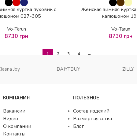
имняя куртка пуховик с
Женская зимняя куртка
пюшоном 027-305
капюшоном 19
Vo-Tarun
Vo-Tarun
8730
грн
8730
грн
1
2
3
4
→
Clasna Joy
BAIYTBUY
ZILLY
КОМПАНИЯ
ПОЛЕЗНОЕ
Вакансии
Состав изделий
Видео
Размерная сетка
О компании
Блог
Контакты